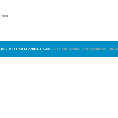
rimmo
2026 USO Chelles course à pieds |
Mentions légales
|
Agence Internet Chelles